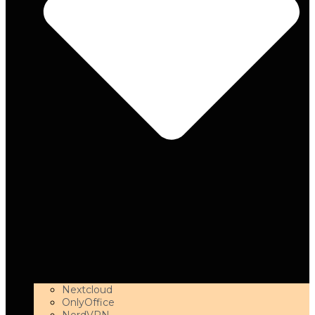
Nextcloud
OnlyOffice