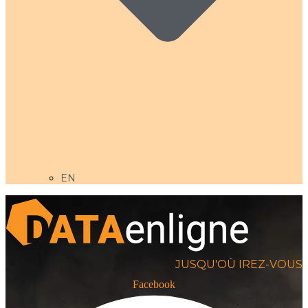
EN
JUSQU'OÙ IREZ-VOUS
Facebook