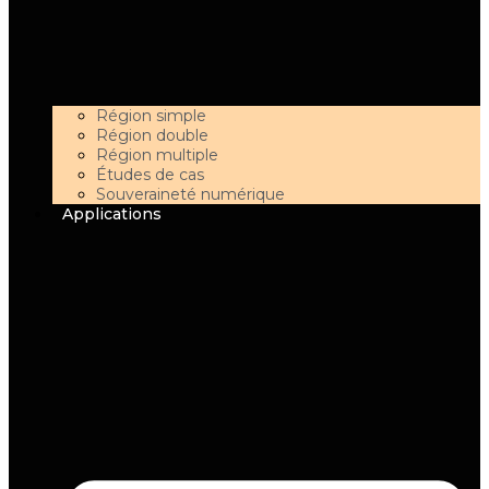
Région simple
Région double
Région multiple
Études de cas
Souveraineté numérique
Applications